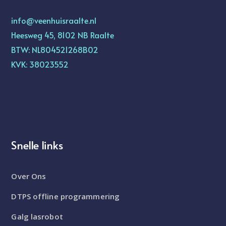
info@veenhuisraalte.nl
Heesweg 45, 8102 NB Raalte
BTW: NL804521268B02
KVK: 38023552
Snelle links
Over Ons
DTPS offline programmering
Galg lasrobot