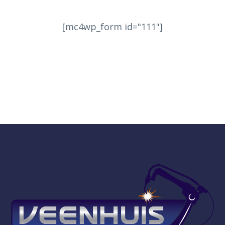
[mc4wp_form id="111"]