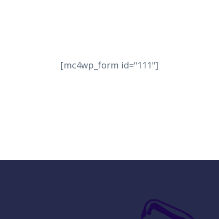
[mc4wp_form id="111"]