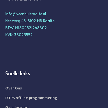
info@veenhuisraalte.nl
Heesweg 45, 8102 NB Raalte
BTW: NL804521268B02
KVK: 38023552
Snelle links
Over Ons
DTPS offline programmering
Galg lasrobot