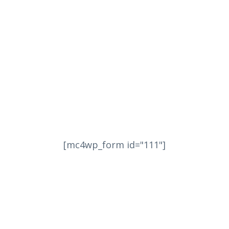
[mc4wp_form id="111"]