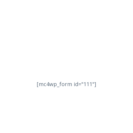
[mc4wp_form id="111"]