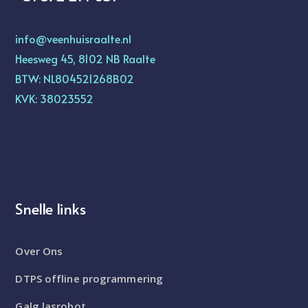
info@veenhuisraalte.nl
Heesweg 45, 8102 NB Raalte
BTW: NL804521268B02
KVK: 38023552
Snelle links
Over Ons
DTPS offline programmering
Galg lasrobot